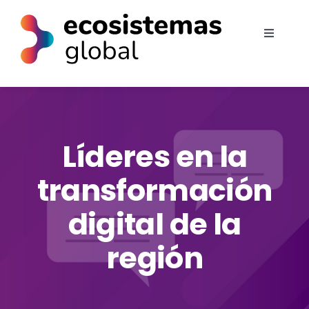
Nosotros
Soluciones
Líderes en la
Insights
transformación
Trabaja en ECO
digital de la
Contacto
región
Español