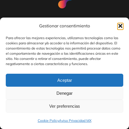
Gestionar consentimiento
NOSOTROS
Para ofrecer las mejores experiencias, utilizamos tecnologías como las
SOLUCIONES
cookies para almacenar y/o acceder a la información del dispositivo. El
consentimiento de estas tecnologías nos permitirá procesar datos como
INSIGHTS
el comportamiento de navegación o las identificaciones únicas en este
sitio. No consentir o retirar el consentimiento, puede afectar
TRABAJA EN ECO
negativamente a ciertas características y funciones.
BLOG
Aceptar
CONTACTO
Denegar
Ver preferencias
Cookie Policy
Aviso Privacidad MX