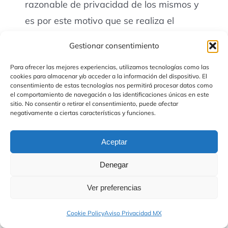
razonable de privacidad de los mismos y
es por este motivo que se realiza el
presente acto.
Gestionar consentimiento
5. DE LA TRANSFERENCIA DE DATOS
Para ofrecer las mejores experiencias, utilizamos tecnologías como las
cookies para almacenar y/o acceder a la información del dispositivo. El
PERSONALES
consentimiento de estas tecnologías nos permitirá procesar datos como
el comportamiento de navegación o las identificaciones únicas en este
sitio. No consentir o retirar el consentimiento, puede afectar
De acuerdo con el artículo 12 de la Ley
negativamente a ciertas características y funciones.
Federal de Protección de Datos
Personales en Posesión de Particulares,
Aceptar
el tratamiento de los Datos Personales en
Denegar
cuestión, deberá limitarse a los
exclusivamente contemplados en este
Ver preferencias
Aviso de Privacidad. Los documentos y
Cookie Policy
Aviso Privacidad MX
datos personales requeridos por el